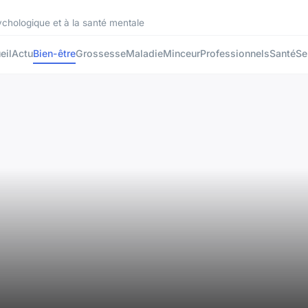
sychologique et à la santé mentale
eil
Actu
Bien-être
Grossesse
Maladie
Minceur
Professionnels
Santé
Se